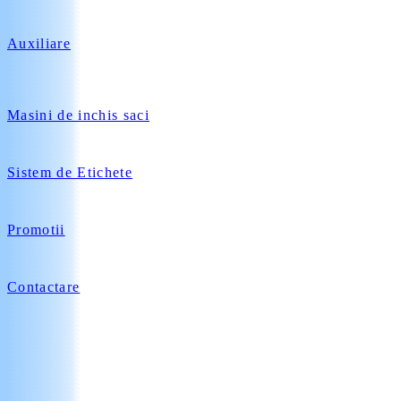
Auxiliare
Masini de inchis saci
Sistem de Etichete
Promotii
Contactare