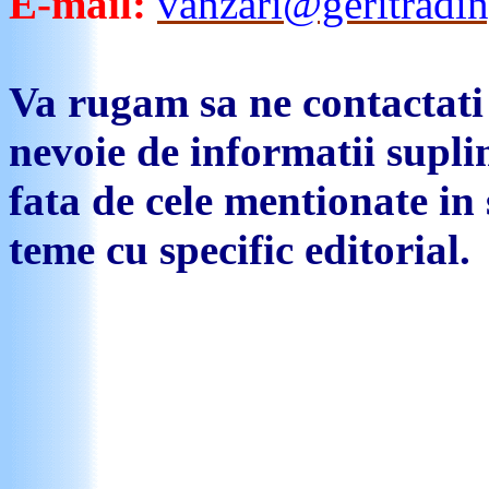
E-mail:
vanzari@geritradin
Va
rugam
sa
ne
contactati
nevoie
de
informatii
supli
fata de
cele
mentionate
in 
teme
cu specific editorial.