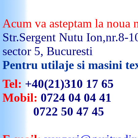
Acum
va
asteptam
la
noua
Str.Sergent Nutu Ion,nr.
8-1
sector 5,
Bucuresti
Pentru
utilaje
si
masini
t
Tel:
+40(21)3
Mobil:
0724 04 04 41
0722 50 47 45